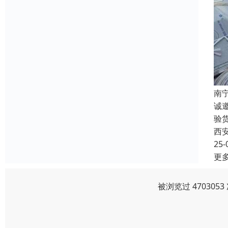
南
诚
验
西
25-
更
被浏览过 47030