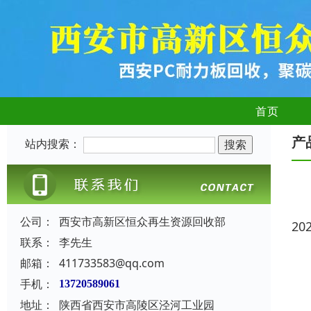
首页
产
站内搜索：
公司：
西安市高新区恒众再生资源回收部
20
联系：
李先生
邮箱：
411733583@qq.com
手机：
13720589061
地址：
陕西省西安市高陵区泾河工业园