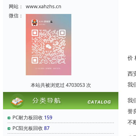
网站：
www.xahzhs.cn
微信：
价
西
我
本站共被浏览过 4703053 次
我
誉
PC耐力板回收
159
不
PC阳光板回收
87