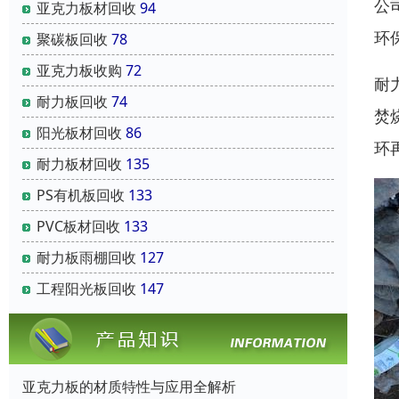
公
亚克力板材回收
94
环
聚碳板回收
78
亚克力板收购
72
耐
耐力板回收
74
焚
阳光板材回收
86
环
耐力板材回收
135
PS有机板回收
133
PVC板材回收
133
耐力板雨棚回收
127
工程阳光板回收
147
亚克力板的材质特性与应用全解析