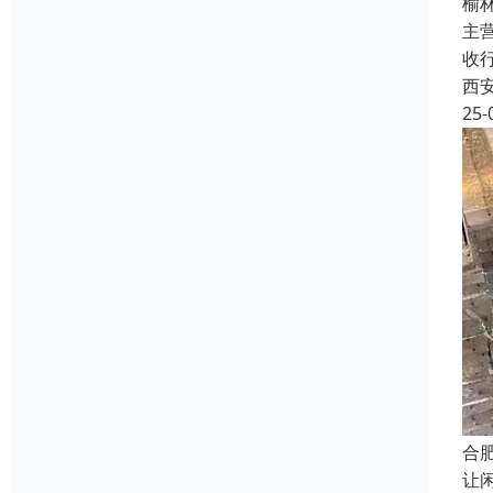
榆
主
收
西
25-
合
让