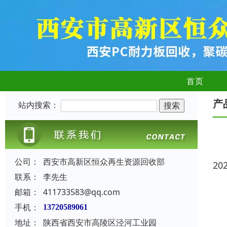
首页
产
站内搜索：
公司：
西安市高新区恒众再生资源回收部
20
联系：
李先生
邮箱：
411733583@qq.com
手机：
13720589061
地址：
陕西省西安市高陵区泾河工业园