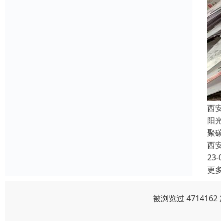
西
阳
聚
西
23-
更
被浏览过 47141