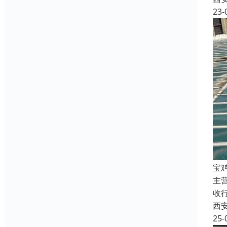
23-
宝
主
收
西
25-