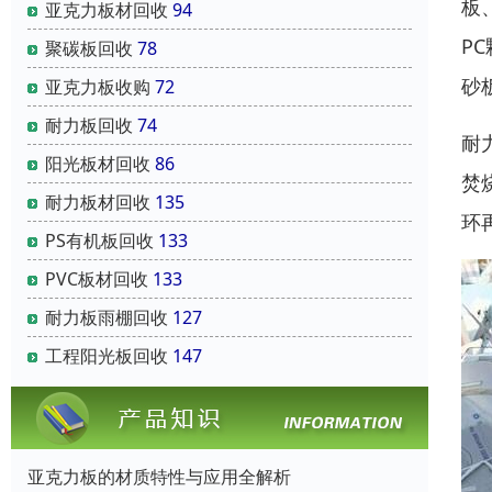
板
亚克力板材回收
94
P
聚碳板回收
78
砂
亚克力板收购
72
耐力板回收
74
耐
阳光板材回收
86
焚
耐力板材回收
135
环
PS有机板回收
133
PVC板材回收
133
耐力板雨棚回收
127
工程阳光板回收
147
亚克力板的材质特性与应用全解析