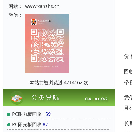
网站：
www.xahzhs.cn
微信：
价
回
格
本站共被浏览过 4714162 次
凭
且
PC耐力板回收
159
长
PC阳光板回收
87