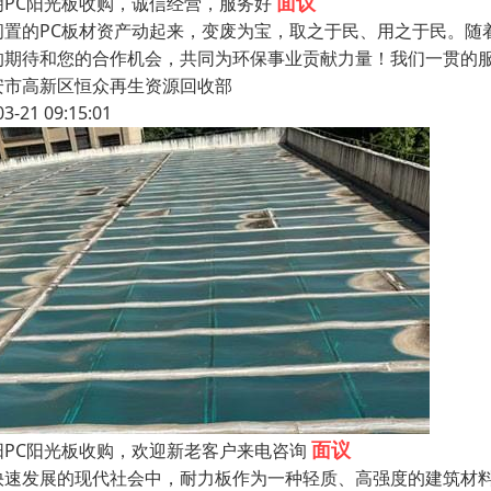
面议
明PC阳光板收购，诚信经营，服务好
闲置的PC板材资产动起来，变废为宝，取之于民、用之于民。随
的期待和您的合作机会，共同为环保事业贡献力量！我们一贯的
安市高新区恒众再生资源回收部
03-21 09:15:01
面议
阳PC阳光板收购，欢迎新老客户来电咨询
快速发展的现代社会中，耐力板作为一种轻质、高强度的建筑材