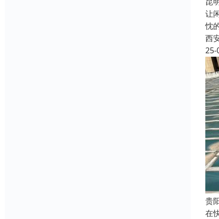
昆
让
忱
西
25-
贵
在