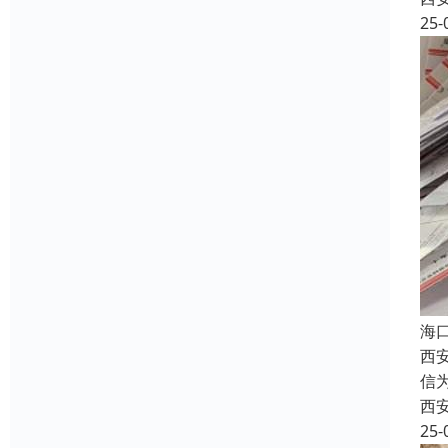
25-
海
西
信
西
25-