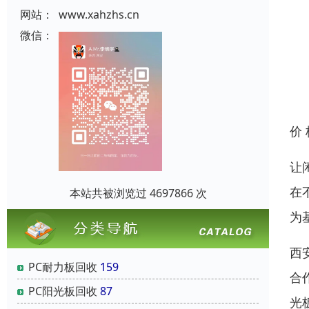
网站：
www.xahzhs.cn
微信：
价
让
在
本站共被浏览过 4697866 次
为
西
PC耐力板回收
159
合
PC阳光板回收
87
光