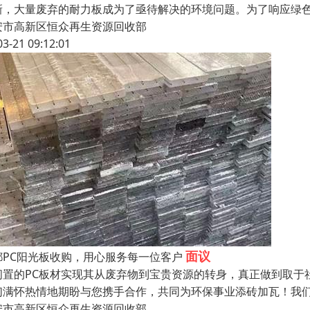
新，大量废弃的耐力板成为了亟待解决的环境问题。为了响应绿
安市高新区恒众再生资源回收部
03-21 09:12:01
面议
都PC阳光板收购，用心服务每一位客户
闲置的PC板材实现其从废弃物到宝贵资源的转身，真正做到取于
们满怀热情地期盼与您携手合作，共同为环保事业添砖加瓦！我
安市高新区恒众再生资源回收部