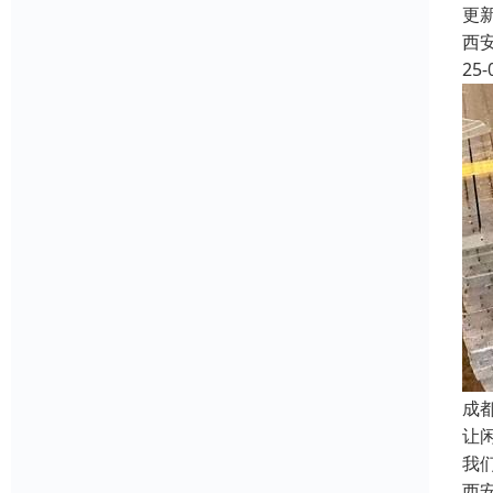
更
西
25-
成
让
我
西