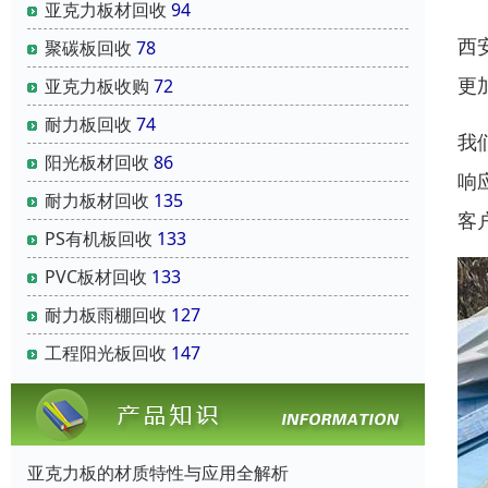
亚克力板材回收
94
西
聚碳板回收
78
更
亚克力板收购
72
耐力板回收
74
我
阳光板材回收
86
响
耐力板材回收
135
客
PS有机板回收
133
PVC板材回收
133
耐力板雨棚回收
127
工程阳光板回收
147
亚克力板的材质特性与应用全解析