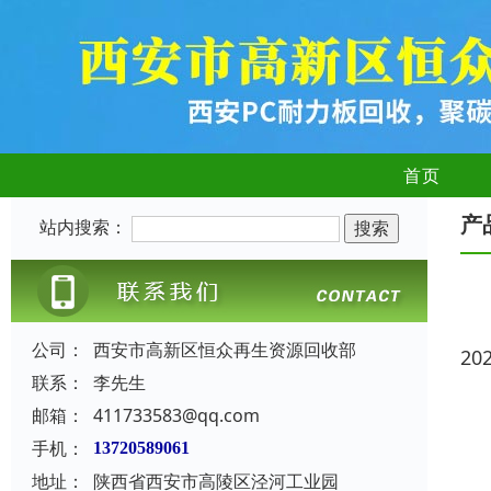
首页
产
站内搜索：
公司：
西安市高新区恒众再生资源回收部
20
联系：
李先生
邮箱：
411733583@qq.com
手机：
13720589061
地址：
陕西省西安市高陵区泾河工业园