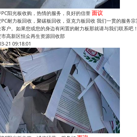
面议
萨PC阳光板收购，热情的服务，良好的信誉
安PC耐力板回收，聚碳板回收，亚克力板回收 我们一贯的服务
位客户。如果您或您的身边有闲置的耐力板那就请与我们联系吧！
安市高新区恒众再生资源回收部
03-21 09:18:01