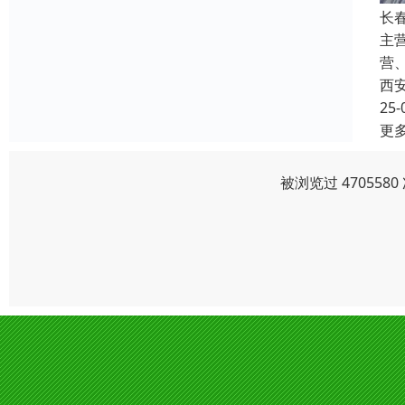
长
主
营
西
25-
更
被浏览过 47055