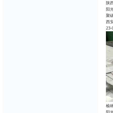
陕
阳
聚
西
23-
榆
阳