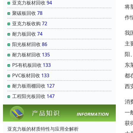
亚克力板材回收
94
将
聚碳板回收
78
作
亚克力板收购
72
我
耐力板回收
74
主
阳光板材回收
86
阳
耐力板材回收
135
东
PS有机板回收
133
都
PVC板材回收
133
耐力板雨棚回收
127
西
工程阳光板回收
147
消
一
获
亚克力板的材质特性与应用全解析