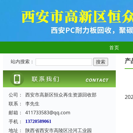
首页
产
站内搜索：
公司：
西安市高新区恒众再生资源回收部
20
联系：
李先生
邮箱：
411733583@qq.com
手机：
13720589061
地址：
陕西省西安市高陵区泾河工业园