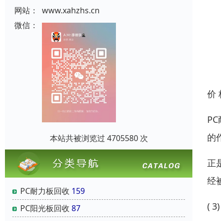
网站：
www.xahzhs.cn
微信：
价
P
的
本站共被浏览过 4705580 次
正
经
PC耐力板回收
159
( 
PC阳光板回收
87