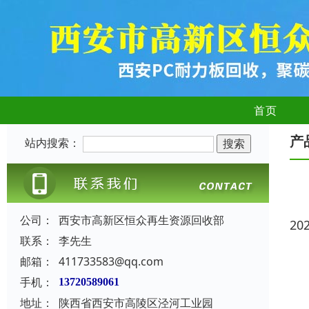
首页
产
站内搜索：
公司：
西安市高新区恒众再生资源回收部
20
联系：
李先生
邮箱：
411733583@qq.com
手机：
13720589061
地址：
陕西省西安市高陵区泾河工业园