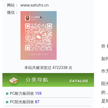
网站：
www.xahzhs.cn
微信：
价
如
本站共被浏览过 4722338 次
作
阳
的
PC耐力板回收
159
是
PC阳光板回收
87