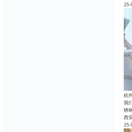
25-
杭
我
锈
西
25-