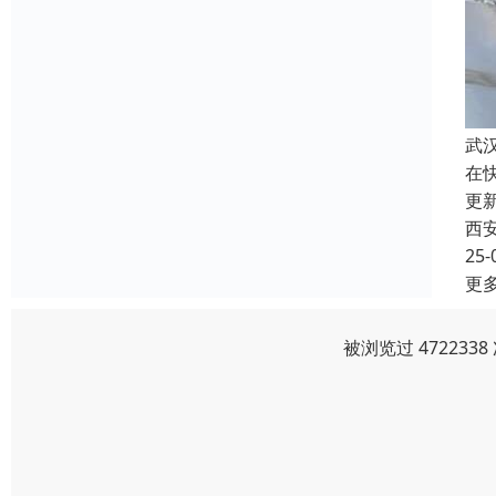
武
在
更
西
25-
更
被浏览过 47223