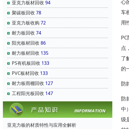
心
亚克力板材回收
94
车
聚碳板回收
78
用
亚克力板收购
72
耐力板回收
74
P
阳光板材回收
86
点
耐力板材回收
135
了
PS有机板回收
133
的
PVC板材回收
133
耐力板雨棚回收
127
防
工程阳光板回收
147
防
中
级
亚克力板的材质特性与应用全解析