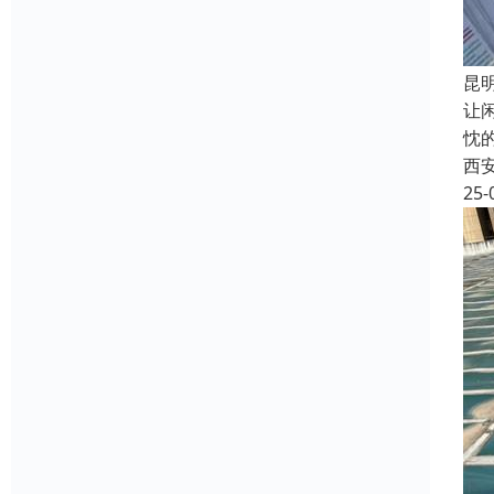
昆
让
忱
西
25-