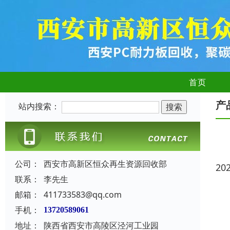
首页
产
站内搜索：
公司：
西安市高新区恒众再生资源回收部
20
联系：
李先生
邮箱：
411733583@qq.com
手机：
13720589061
地址：
陕西省西安市高陵区泾河工业园