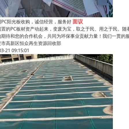
面议
明PC阳光板收购，诚信经营，服务好
闲置的PC板材资产动起来，变废为宝，取之于民、用之于民。随
的期待和您的合作机会，共同为环保事业贡献力量！我们一贯的
安市高新区恒众再生资源回收部
03-21 09:15:01