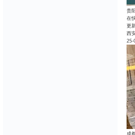
贵
在
更
西
25-
成