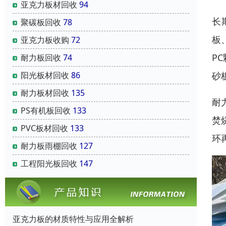
亚克力板材回收
94
长
聚碳板回收
78
板
亚克力板收购
72
P
耐力板回收
74
阳光板材回收
86
砂
耐力板材回收
135
耐
PS有机板回收
133
焚
PVC板材回收
133
环
耐力板雨棚回收
127
工程阳光板回收
147
亚克力板的材质特性与应用全解析