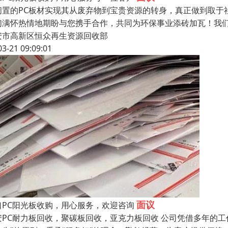
闲置的PC板材实现其从废弃物到宝贵资源的转身，真正做到取于
们满怀热情地期盼与您携手合作，共同为环保事业添砖加瓦！我
安市高新区恒众再生资源回收部
03-21 09:09:01
面议
口PC阳光板收购，用心服务，欢迎咨询
安PC耐力板回收，聚碳板回收，亚克力板回收 公司凭借多年的