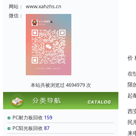
网站：
www.xahzhs.cn
微信：
价
在
限
本站共被浏览过 4694979 次
起
西
PC耐力板回收
159
民
PC阳光板回收
87
来