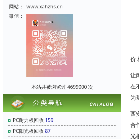
网站：
www.xahzhs.cn
微信：
价
让
在
本站共被浏览过 4699000 次
为
西
PC耐力板回收
159
合
PC阳光板回收
87
光