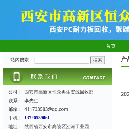
首页
产
站内搜索：
公司：
西安市高新区恒众再生资源回收部
20
联系：
李先生
邮箱：
411733583@qq.com
手机：
13720589061
地址：
陕西省西安市高陵区泾河工业园