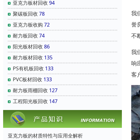
亚克力板材回收
94
我
聚碳板回收
78
誉
亚克力板收购
72
不
耐力板回收
74
阳光板材回收
86
我
耐力板材回收
135
响
PS有机板回收
133
客
PVC板材回收
133
耐力板雨棚回收
127
工程阳光板回收
147
亚克力板的材质特性与应用全解析