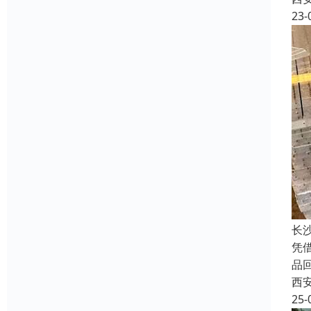
23-
长
凭
品
西
25-