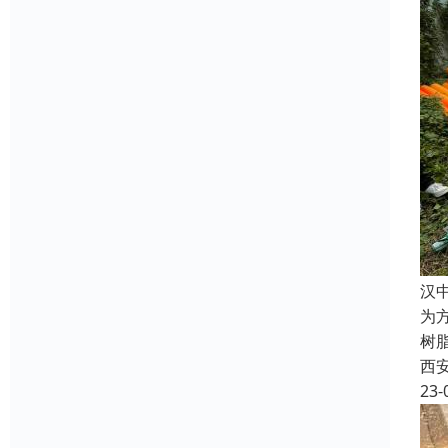
汉
为方
树脂
西
23-