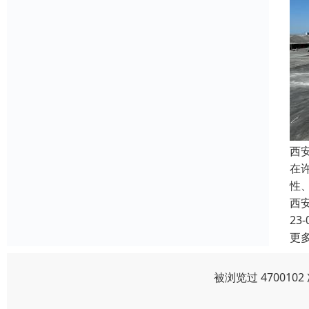
西
在
性
西
23-
更
被浏览过 47001