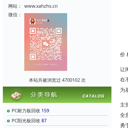
网站：
www.xahzhs.cn
微信：
价
让
在
本站共被浏览过 4700102 次
为
主
PC耐力板回收
159
全
PC阳光板回收
87
勇