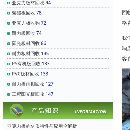
亚克力板材回收
94
回
聚碳板回收
78
格
亚克力板收购
72
耐力板回收
74
我
阳光板材回收
86
响
耐力板材回收
135
客
PS有机板回收
133
PVC板材回收
133
耐力板雨棚回收
127
工程阳光板回收
147
亚克力板的材质特性与应用全解析