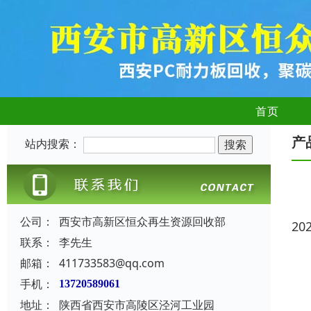
首页
产
站内搜索：
公司：
西安市高新区恒众再生资源回收部
20
联系：
李先生
邮箱：
411733583@qq.com
手机：
13720589061
地址：
陕西省西安市高陵区泾河工业园