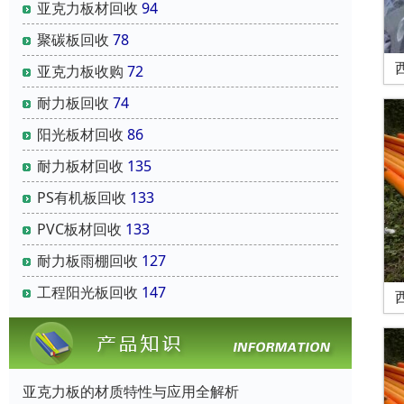
亚克力板材回收
94
聚碳板回收
78
亚克力板收购
72
耐力板回收
74
阳光板材回收
86
耐力板材回收
135
PS有机板回收
133
PVC板材回收
133
耐力板雨棚回收
127
工程阳光板回收
147
亚克力板的材质特性与应用全解析